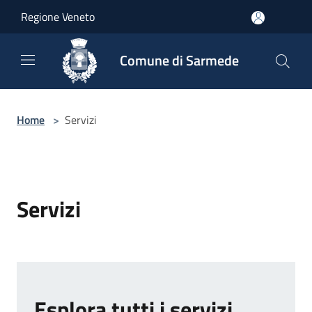
Salta al contenuto principale
Regione Veneto
Comune di Sarmede
Home
>
Servizi
Servizi
Esplora tutti i servizi