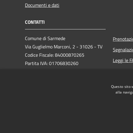
Documenti e dati
CONTATTI
Comune di Sarmede
Prenotaz
Via Guglielmo Marconi, 2 - 31026 - TV
Segnalazi
Codice Fiscale: 84000870265
Leggi le 
Partita IVA: 01706830260
Richiesta
PEC:
comune.sarmede@pec.it
Questo sito 
Centralino Unico: +39 0438 582740
alla navig
RSS
Accessibilità
Privacy
Cookie
Mappa de