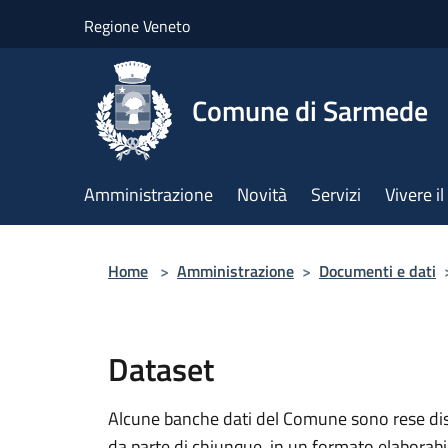
Salta al contenuto principale
Regione Veneto
Comune di Sarmede
Amministrazione
Novità
Servizi
Vivere 
Home
>
Amministrazione
>
Documenti e dati
Dataset
Alcune banche dati del Comune sono rese dispo
da parte di chiunque, in un formato elaborab