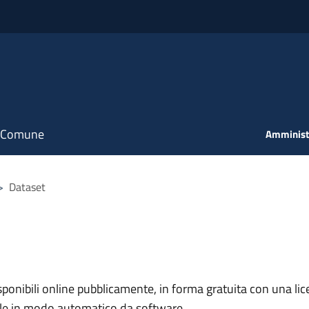
il Comune
Amminist
>
Dataset
nibili online pubblicamente, in forma gratuita con una lice
ile in modo automatico da software.