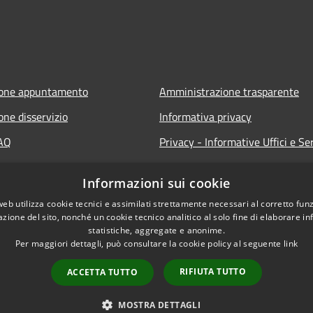
ione appuntamento
Amministrazione trasparente
one disservizio
Informativa privacy
FAQ
Privacy - Informative Uffici e Ser
 assistenza
Note legali
Informazioni sui cookie
Dichiarazione di accessibilità
web utilizza cookie tecnici e assimilati strettamente necessari al corretto fu
azione del sito, nonché un cookie tecnico analitico al solo fine di elaborare i
statistiche, aggregate e anonime.
Per maggiori dettagli, può consultare la cookie policy al seguente
link
RIFIUTA TUTTO
ACCETTA TUTTO
l sito
Copyright © 2026 • Comune d
MOSTRA DETTAGLI