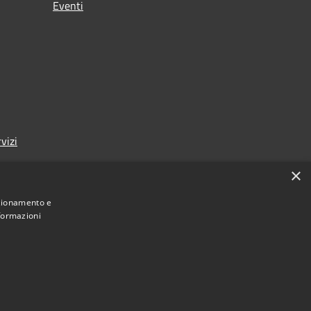
Eventi
vizi
×
nzionamento e
nformazioni
Municipium
Accesso redazione
i Sarmede • Powered by
•