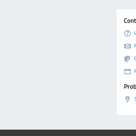
Cont
Prob