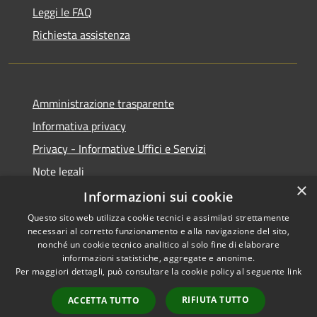
Leggi le FAQ
Richiesta assistenza
Amministrazione trasparente
Informativa privacy
Privacy - Informative Uffici e Servizi
Note legali
×
Dichiarazione di accessibilità
Informazioni sui cookie
Questo sito web utilizza cookie tecnici e assimilati strettamente
necessari al corretto funzionamento e alla navigazione del sito,
nonché un cookie tecnico analitico al solo fine di elaborare
informazioni statistiche, aggregate e anonime.
RSS
Copyright © 2026 • Comune di
Per maggiori dettagli, può consultare la cookie policy al seguente
link
Accessibilità
Sarmede • Powered by
Privacy
Municipium
Accesso
•
RIFIUTA TUTTO
ACCETTA TUTTO
Cookie
redazione