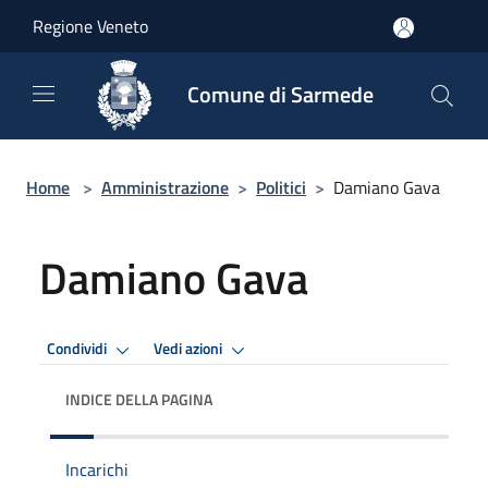
Salta al contenuto principale
Regione Veneto
Comune di Sarmede
Home
>
Amministrazione
>
Politici
>
Damiano Gava
Damiano Gava
Condividi
Vedi azioni
INDICE DELLA PAGINA
Incarichi