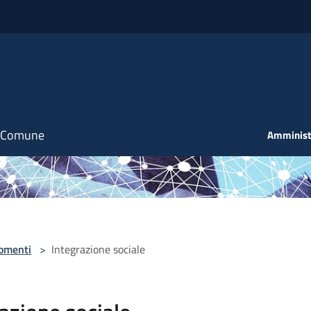
il Comune
Amminist
omenti
>
Integrazione sociale