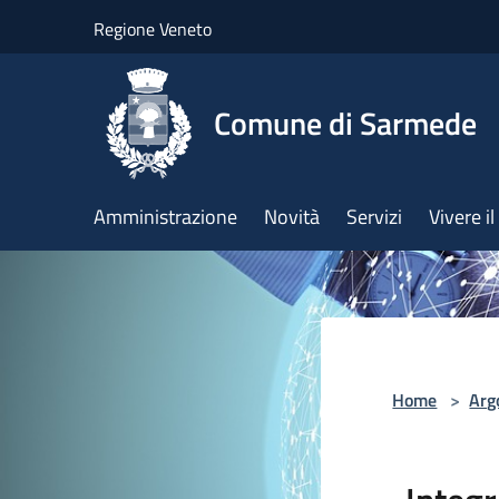
Salta al contenuto principale
Regione Veneto
Comune di Sarmede
Amministrazione
Novità
Servizi
Vivere 
Home
>
Arg