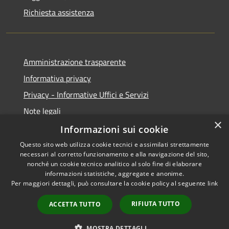
Richiesta assistenza
Amministrazione trasparente
Informativa privacy
Privacy - Informative Uffici e Servizi
Note legali
×
Dichiarazione di accessibilità
Informazioni sui cookie
Questo sito web utilizza cookie tecnici e assimilati strettamente
necessari al corretto funzionamento e alla navigazione del sito,
nonché un cookie tecnico analitico al solo fine di elaborare
informazioni statistiche, aggregate e anonime.
RSS
Copyright © 2026 • Comune di
Per maggiori dettagli, può consultare la cookie policy al seguente
link
Accessibilità
Sarmede • Powered by
Privacy
Municipium
Accesso
•
RIFIUTA TUTTO
ACCETTA TUTTO
Cookie
redazione
Mappa del sito
MOSTRA DETTAGLI