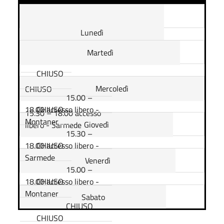
Lunedì
Martedì
CHIUSO
Mercoledì
CHIUSO
15.00 –
18.00 accesso libero -
CHIUSO
15.30 – 18.00 accesso
Montaner
Giovedì
libero - Sarmede
15.30 –
18.00 accesso libero -
CHIUSO
Sarmede
Venerdì
15.00 –
18.00 accesso libero -
CHIUSO
Montaner
Sabato
CHIUSO
CHIUSO