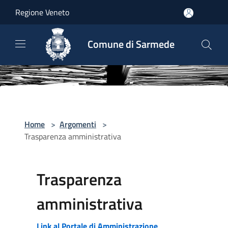
Salta al contenuto principale
Regione Veneto
Comune di Sarmede
Home
>
Argomenti
>
Trasparenza amministrativa
Trasparenza
amministrativa
Link al Portale di Amministrazione