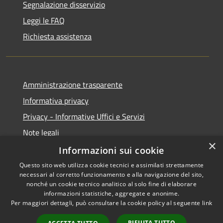
Segnalazione disservizio
Leggi le FAQ
Richiesta assistenza
Amministrazione trasparente
Informativa privacy
Privacy - Informative Uffici e Servizi
Note legali
×
Dichiarazione di accessibilità
Informazioni sui cookie
Questo sito web utilizza cookie tecnici e assimilati strettamente
necessari al corretto funzionamento e alla navigazione del sito,
nonché un cookie tecnico analitico al solo fine di elaborare
informazioni statistiche, aggregate e anonime.
RSS
Copyright © 2026 • Comune di
Per maggiori dettagli, può consultare la cookie policy al seguente
link
Accessibilità
Sarmede • Powered by
Privacy
Municipium
Accesso
•
RIFIUTA TUTTO