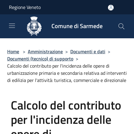
Salta al contenuto principale
Regione Veneto
Comune di Sarmede
Home
>
Amministrazione
>
Documenti e dati
>
Documenti (tecnico) di supporto
>
Calcolo del contributo per l'incidenza delle opere di
urbanizzazione primaria e secondaria relativa ad interventi
di edilizia per l'attività: turistica, commerciale e direzionale
Calcolo del contributo
per l'incidenza delle
opere di